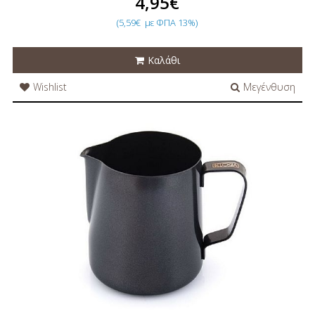
4,95€
(5,59€
με ΦΠΑ 13%)
Καλάθι
Wishlist
Μεγένθυση