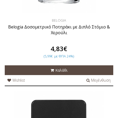
BELOGIA
Belogia Δοσομετρικό Ποτηράκι με Διπλό Στόμιo &
Χερoύλι
4,83€
(5,99€
με ΦΠΑ 24%)
Καλάθι
Wishlist
Μεγένθυση