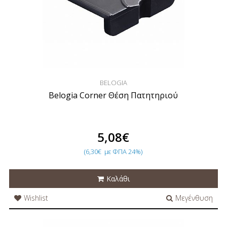
BELOGIA
Belogia Corner Θέση Πατητηριού
5,08€
(6,30€
με ΦΠΑ 24%)
Καλάθι
Wishlist
Μεγένθυση