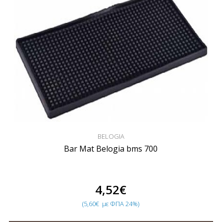
BELOGIA
Bar Mat Belogia bms 700
4,52€
(5,60€
με ΦΠΑ 24%)