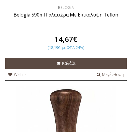
BELOGIA
Belogia 590ml Γαλατιέρα Με Επικάλυψη Teflon
14,67€
(18,19€
με ΦΠΑ 24%)
Καλάθι
Wishlist
Μεγένθυση