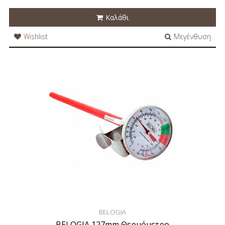
Καλάθι
Wishlist
Μεγένθυση
BELOGIA
BELOGIA 127mm Θερμόμετρο