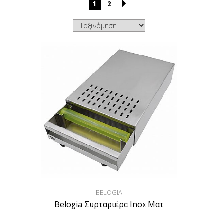
1
2
BELOGIA
Belogia Συρταριέρα Inox Ματ