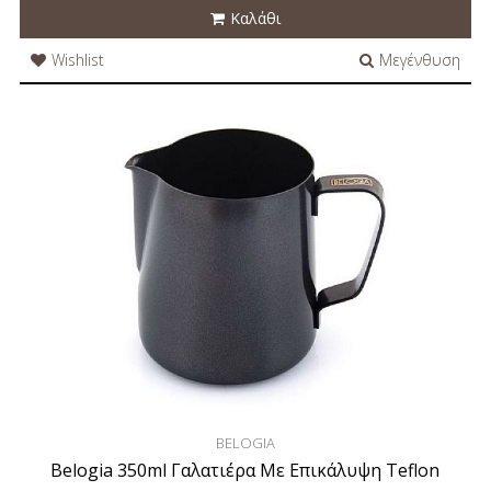
Καλάθι
Wishlist
Μεγένθυση
BELOGIA
Belogia 350ml Γαλατιέρα Mε Eπικάλυψη Teflon