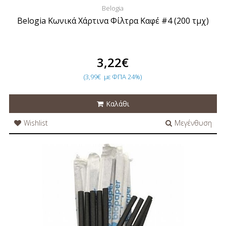
Belogia
Belogia Κωνικά Χάρτινα Φίλτρα Καφέ #4 (200 τμχ)
3,22€
(3,99€
με ΦΠΑ 24%)
Καλάθι
Wishlist
Μεγένθυση