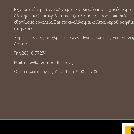
Εξοπλιστείτε με τον καλύτερο εξοπλισμό από μηχανές espre
άλεσης καφέ, επαγγελματικό εξοπλισμό εστίασης,οικιακό
εξοπλισμό,εργαλεία Barista,αναλώσιμα, φίλτρα νερού,ροφήμ
υπηρεσίες.
Έδρα: Ιωάννινα, 5o χλμ Ιωαννίνων - Ηγουμενίτσας, Βουνοπλα
Λάππα)
Τηλ.26510 77274
Mail: info@kafeemporiki-shop.gr
Ώραριο λειτουργίας: Δευ - Παρ: 9:00 - 17:00