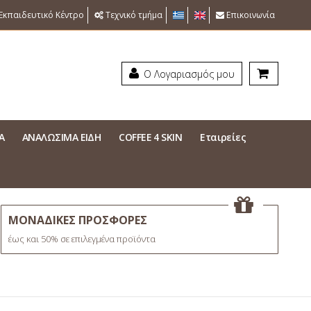
Εκπαιδευτικό Κέντρο
Τεχνικό τμήμα
Επικοινωνία
Ο Λογαριασμός μου
Α
ΑΝΑΛΩΣΙΜΑ ΕΙΔΗ
COFFEE 4 SKIN
Εταιρείες
ΜΟΝΑΔΙΚΕΣ ΠΡΟΣΦΟΡΕΣ
έως και 50% σε επιλεγμένα προϊόντα