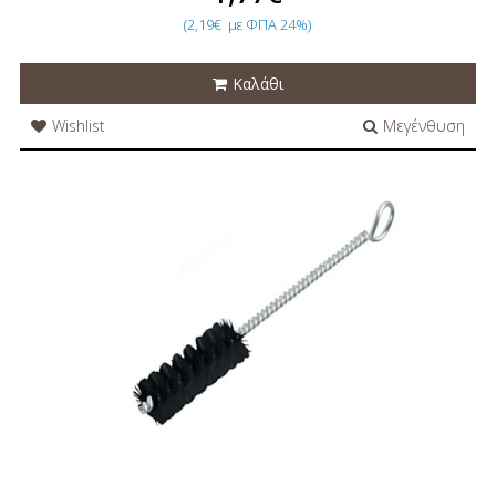
(2,19€
με ΦΠΑ 24%)
Καλάθι
Wishlist
Μεγένθυση