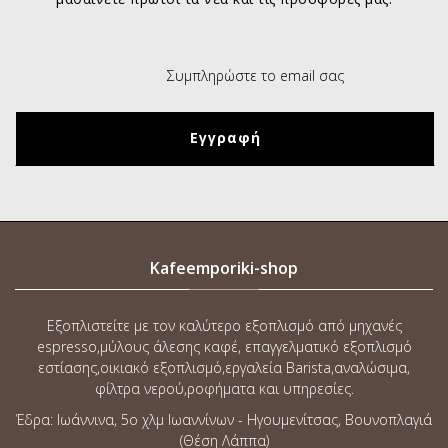
Kafeemporiki-shop
Εξοπλιστείτε με τον καλύτερο εξοπλισμό από μηχανές
espresso,μύλους άλεσης καφέ, επαγγελματικό εξοπλισμό
εστίασης,οικιακό εξοπλισμό,εργαλεία Barista,αναλώσιμα,
φίλτρα νερού,ροφήματα και υπηρεσίες.
Έδρα: Ιωάννινα, 5o χλμ Ιωαννίνων - Ηγουμενίτσας, Βουνοπλαγιά
(Θέση Λάππα)