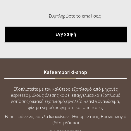
Kafeemporiki-shop
Εξοπλιστείτε με τον καλύτερο εξοπλισμό από μηχανές
espresso,μύλους άλεσης καφέ, επαγγελματικό εξοπλισμό
εστίασης,οικιακό εξοπλισμό,εργαλεία Barista,αναλώσιμα,
φίλτρα νερού,ροφήματα και υπηρεσίες.
Έδρα: Ιωάννινα, 5o χλμ Ιωαννίνων - Ηγουμενίτσας, Βουνοπλαγιά
(Θέση Λάππα)