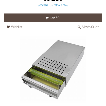
(65,99€
με ΦΠΑ 24%)
Καλάθι
Wishlist
Μεγένθυση