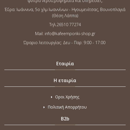
φίλτρα νερού,ροφήματα και υπηρεσίες.
Έδρα: Ιωάννινα, 5o χλμ Ιωαννίνων - Ηγουμενίτσας, Βουνοπλαγιά
(Θέση Λάππα)
Τηλ.26510 77274
Mail: info@kafeemporiki-shop.gr
Ώραριο λειτουργίας: Δευ - Παρ: 9:00 - 17:00
Εταιρία
Η εταιρία
Οροι Χρήσης
Πολιτική Απορρήτου
B2b