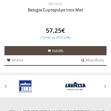
BELOGIA
Belogia Συρταριέρα Inox Ματ
57,25€
(70,99€
με ΦΠΑ 24%)
Καλάθι
Wishlist
Μεγένθυση