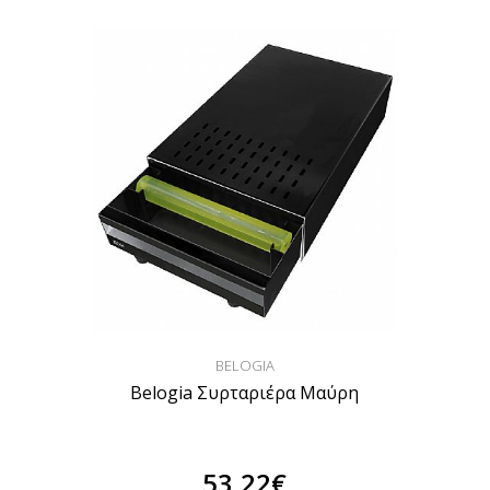
BELOGIA
Belogia Συρταριέρα Μαύρη
53,22€