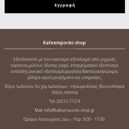
Kafeemporiki-shop
Εξοπλιστείτε με τον καλύτερο εξοπλισμό από μηχανές
espresso,μύλους άλεσης καφέ, επαγγελματικό εξοπλισμό
εστίασης,οικιακό εξοπλισμό,εργαλεία Barista,αναλώσιμα,
φίλτρα νερού,ροφήματα και υπηρεσίες.
Έδρα: Ιωάννινα, 5o χλμ Ιωαννίνων - Ηγουμενίτσας, Βουνοπλαγιά
(Θέση Λάππα)
Τηλ.26510 77274
Mail: info@kafeemporiki-shop.gr
Ώραριο λειτουργίας: Δευ - Παρ: 9:00 - 17:00