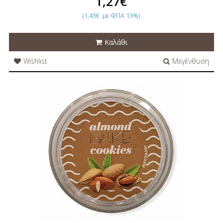
1,27€
(1,43€
με ΦΠΑ 13%)
Καλάθι
Wishlist
Μεγένθυση