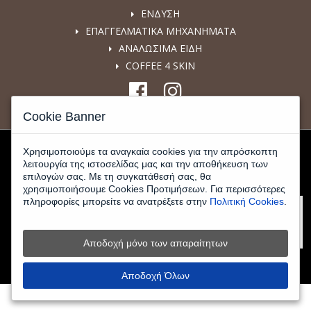
ΕΝΔΥΣΗ
ΕΠΑΓΓΕΛΜΑΤΙΚΑ ΜΗΧΑΝΗΜΑΤΑ
ΑΝΑΛΩΣΙΜΑ ΕΙΔΗ
COFFEE 4 SKIN
Cookie Banner
Χρησιμοποιούμε τα αναγκαία cookies για την απρόσκοπτη
λειτουργία της ιστοσελίδας μας και την αποθήκευση των
επιλογών σας. Με τη συγκατάθεσή σας, θα
χρησιμοποιήσουμε Cookies Προτιμήσεων. Για περισσότερες
πληροφορίες μπορείτε να ανατρέξετε στην
Πολιτική Cookies
.
Αποδοχή μόνο των απαραίτητων
© 2026 www.kafeemporiki-shop.gr - All Rights Reserved |
Κατασκευή
Eshop
HellasSites
Αποδοχή Όλων