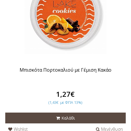
Μπισκότα Πορτοκαλιού με Γέμιση Κακάο
1,27€
(1,43€
με ΦΠΑ 13%)
Καλάθι
Wishlist
Μεγένθυση