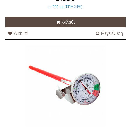
(4,50€
με ΦΠΑ 24%)
Καλάθι
Wishlist
Μεγένθυση