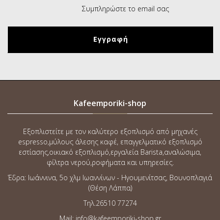
Kafeemporiki-shop
Εξοπλιστείτε με τον καλύτερο εξοπλισμό από μηχανές
espresso,μύλους άλεσης καφέ, επαγγελματικό εξοπλισμό
εστίασης,οικιακό εξοπλισμό,εργαλεία Barista,αναλώσιμα,
φίλτρα νερού,ροφήματα και υπηρεσίες.
Έδρα: Ιωάννινα, 5o χλμ Ιωαννίνων - Ηγουμενίτσας, Βουνοπλαγιά
(Θέση Λάππα)
Τηλ.26510 77274
Mail: info@kafeemporiki-shop.gr