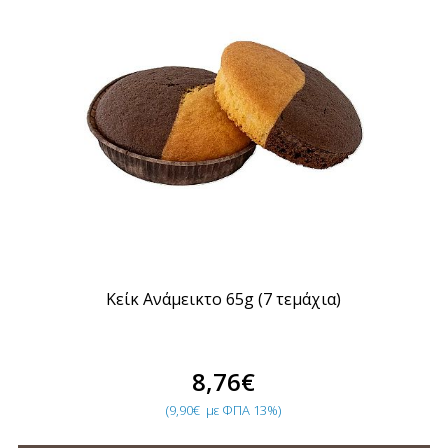
Κείκ Ανάμεικτο 65g (7 τεμάχια)
8,76€
(9,90€
με ΦΠΑ 13%)