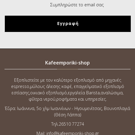
Kafeemporiki-shop
Εξοπλιστείτε με τον καλύτερο εξοπλισμό από μηχανές
espresso,μύλους άλεσης καφέ, επαγγελματικό εξοπλισμό
εστίασης,οικιακό εξοπλισμό,εργαλεία Barista,αναλώσιμα,
φίλτρα νερού,ροφήματα και υπηρεσίες.
Έδρα: Ιωάννινα, 5o χλμ Ιωαννίνων - Ηγουμενίτσας, Βουνοπλαγιά
(Θέση Λάππα)
Τηλ.26510 77274
Mail: info@kafeemporiki-shop.gr