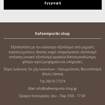
Kafeemporiki-shop
Εξοπλιστείτε με τον καλύτερο εξοπλισμό από μηχανές
espresso,μύλους άλεσης καφέ, επαγγελματικό εξοπλισμό
εστίασης,οικιακό εξοπλισμό,εργαλεία Barista,αναλώσιμα,
φίλτρα νερού,ροφήματα και υπηρεσίες.
Έδρα: Ιωάννινα, 5o χλμ Ιωαννίνων - Ηγουμενίτσας, Βουνοπλαγιά
(Θέση Λάππα)
Τηλ.26510 77274
Mail: info@kafeemporiki-shop.gr
Ώραριο λειτουργίας: Δευ - Παρ: 9:00 - 17:00