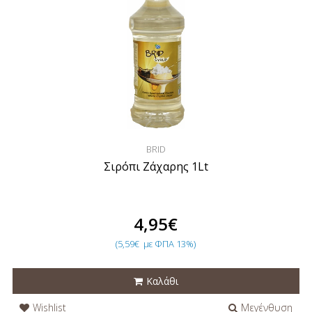
BRID
Σιρόπι Ζάχαρης 1Lt
4,95€
(5,59€
με ΦΠΑ 13%)
Καλάθι
Wishlist
Μεγένθυση