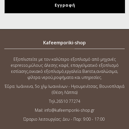
Kafeemporiki-shop
Εξοπλιστείτε με τον καλύτερο εξοπλισμό από μηχανές
espresso,μύλους άλεσης καφέ, επαγγελματικό εξοπλισμό
εστίασης,οικιακό εξοπλισμό,εργαλεία Barista,αναλώσιμα,
φίλτρα νερού,ροφήματα και υπηρεσίες.
Έδρα: Ιωάννινα, 5o χλμ Ιωαννίνων - Ηγουμενίτσας, Βουνοπλαγιά
(Θέση Λάππα)
Τηλ.26510 77274
Mail: info@kafeemporiki-shop.gr
Ώραριο λειτουργίας: Δευ - Παρ: 9:00 - 17:00