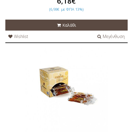
6,18€
(6,98€
με ΦΠΑ 13%)
Καλάθι
Wishlist
Μεγένθυση