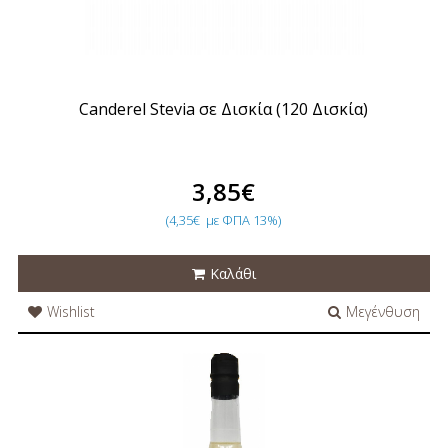
Canderel Stevia σε Δισκία (120 Δισκία)
3,85€
(4,35€
με ΦΠΑ 13%)
Καλάθι
Wishlist
Μεγένθυση