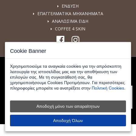
ΕΝΔΥΣΗ
ΕΠΑΓΓΕΛΜΑΤΙΚΑ ΜΗΧΑΝΗΜΑΤΑ
ΑΝΑΛΩΣΙΜΑ ΕΙΔΗ
COFFEE 4 SKIN
Cookie Banner
Χρησιμοποιούμε τα αναγκαία cookies για την απρόσκοπτη
λειτουργία της ιστοσελίδας μας και την αποθήκευση των
επιλογών σας. Με τη συγκατάθεσή σας, θα
χρησιμοποιήσουμε Cookies Προτιμήσεων. Για περισσότερες
πληροφορίες μπορείτε να ανατρέξετε στην
Πολιτική Cookies
.
Αποδοχή μόνο των απαραίτητων
© 2026 www.kafeemporiki-shop.gr - All Rights Reserved |
Κατασκευή
Eshop
HellasSites
Αποδοχή Όλων