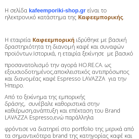
Η σελίδα
είναι το
kafeemporiki-shop.gr
ηλεκτρονικό κατάστημα της
Καφεεμπορικής
.
Η εταιρεία
Καφεεμπορική
ιδρύθηκε με βασική
δραστηριότητα τη διανομή καφέ και συναφών
προϊόντων.
Ιστορικά, η εταιρία ξεκίνησε με
βασικό
προσανατολισμό την αγορά HO.RE.CA.
ως
εξουσιοδοτημένος,αποκλειστικός αντιπρόσωπος
και διανομέας καφέ Espresso
LAVAZZA για
την
Ήπειρο
.
Από το ξεκίνημα της εμπορικής
δράσης, συνέβαλε καθοριστικά στην
καθιέρωση,
ανάπτυξη και επέκταση του Brand
LAVAZZA
Espresso
,
ενώ παράλληλα
φρόντισε να διατηρεί στο portfolio της μερικά από
τα σημαντικότερα brand της κατηγορίας καφέ και