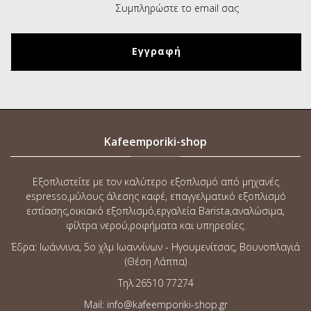
Kafeemporiki-shop
Εξοπλιστείτε με τον καλύτερο εξοπλισμό από μηχανές
espresso,μύλους άλεσης καφέ, επαγγελματικό εξοπλισμό
εστίασης,οικιακό εξοπλισμό,εργαλεία Barista,αναλώσιμα,
φίλτρα νερού,ροφήματα και υπηρεσίες.
Έδρα: Ιωάννινα, 5o χλμ Ιωαννίνων - Ηγουμενίτσας, Βουνοπλαγιά
(Θέση Λάππα)
Τηλ.26510 77274
Mail: info@kafeemporiki-shop.gr