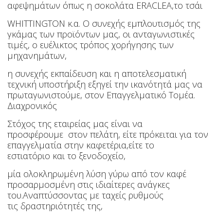
αφεψημάτων όπως
η
σοκολάτα
ΕRACLEA,το τσάι
WHITTINGTON κ.α. Ο συνεχής εμπλουτισμός της
γκάμας των προϊόντων μας, οι ανταγωνιστικές
τιμές, ο ευέλικτος
τρόπος
χορήγησης των
μηχανημάτων,
η συνεχής
εκπαίδευση και η αποτελεσματική
τεχνική υποστήριξη εξηγεί την ικανότητά μας να
πρωταγωνιστούμε, στον
Επαγγελματικό Τομέα.
Διαχρονικός
Στόχος της εταιρείας μας είναι να
προσφέρουμε στον
πελάτη, είτε πρόκειται για τον
ε
παγγελματία στην καφετέρια,
είτε το
εστιατόριο και το ξενοδοχείο,
μία
ολοκληρωμένη λύση γύρω από τον καφέ
προσαρμοσμένη στις ιδιαίτερες ανάγκες
του.
Αναπτύσσοντας με ταχείς
ρυθμούς
τις δραστηριότητές της,