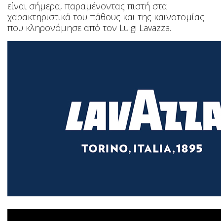
είναι σήμερα, παραμένοντας πιστή στα
χαρακτηριστικά του πάθους και της καινοτομίας
που κληρονόμησε από
τον
Luigi Lavazza.