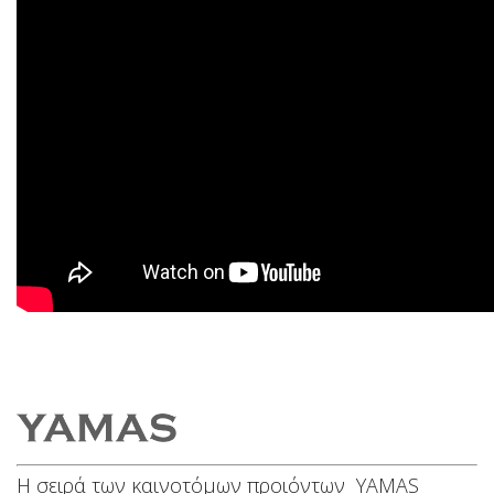
Η σειρά των καινοτόμων προιόντων YAMAS