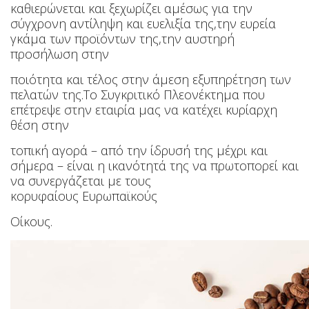
καθιερώνεται
και ξεχωρίζει αμέσως για την
σύγχρονη αντίληψη και ευελιξία της,την ευρεία
γκάμα των προϊόντων της,
την
αυστηρή
προσήλωση
στην
ποιότητα
και τέλος στην
άμεση εξυπηρέτηση των
πελατών της.Το Συγκριτικό Πλεονέκτημα που
επέτρεψε στην εταιρία μας
να
κατέχει κυρίαρχη
θέση στην
τοπική αγορά
– από την
ίδρυσή της μέχρι
και
σήμερα – είναι η ικανότητά της να πρωτοπορεί και
να συνεργάζεται με τους
κορυφαίους Ευρωπαϊκούς
Οίκους.