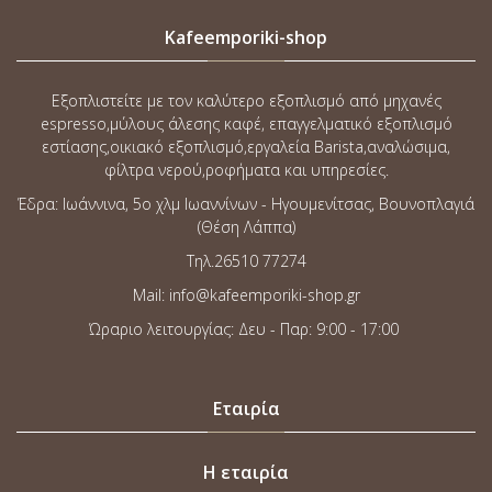
Kafeemporiki-shop
Εξοπλιστείτε με τον καλύτερο εξοπλισμό από μηχανές
espresso,μύλους άλεσης καφέ, επαγγελματικό εξοπλισμό
εστίασης,οικιακό εξοπλισμό,εργαλεία Barista,αναλώσιμα,
φίλτρα νερού,ροφήματα και υπηρεσίες.
Έδρα: Ιωάννινα, 5o χλμ Ιωαννίνων - Ηγουμενίτσας, Βουνοπλαγιά
(Θέση Λάππα)
Τηλ.26510 77274
Mail: info@kafeemporiki-shop.gr
Ώραριο λειτουργίας: Δευ - Παρ: 9:00 - 17:00
Εταιρία
Η εταιρία