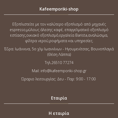
Kafeemporiki-shop
Εξοπλιστείτε με τον καλύτερο εξοπλισμό από μηχανές
espresso,μύλους άλεσης καφέ, επαγγελματικό εξοπλισμό
εστίασης,οικιακό εξοπλισμό,εργαλεία Barista,αναλώσιμα,
φίλτρα νερού,ροφήματα και υπηρεσίες.
Έδρα: Ιωάννινα, 5o χλμ Ιωαννίνων - Ηγουμενίτσας, Βουνοπλαγιά
(Θέση Λάππα)
Τηλ.26510 77274
Mail: info@kafeemporiki-shop.gr
Ώραριο λειτουργίας: Δευ - Παρ: 9:00 - 17:00
Εταιρία
Η εταιρία