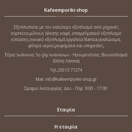
Kafeemporiki-shop
Εξοπλιστείτε με τον καλύτερο εξοπλισμό από μηχανές
espresso,μύλους άλεσης καφέ, επαγγελματικό εξοπλισμό
εστίασης,οικιακό εξοπλισμό,εργαλεία Barista,αναλώσιμα,
φίλτρα νερού,ροφήματα και υπηρεσίες.
Έδρα: Ιωάννινα, 5o χλμ Ιωαννίνων - Ηγουμενίτσας, Βουνοπλαγιά
(Θέση Λάππα)
Τηλ.26510 77274
Mail: info@kafeemporiki-shop.gr
Ώραριο λειτουργίας: Δευ - Παρ: 9:00 - 17:00
Εταιρία
Η εταιρία